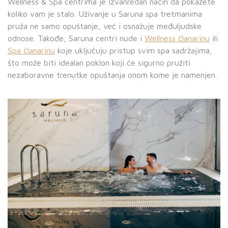
Wellness & Spa centrima je izvanredan način da pokažete
koliko vam je stalo. Uživanje u Saruna spa tretmanima
pruža ne samo opuštanje, već i osnažuje međuljudske
odnose. Takođe, Saruna centri nude i
Wellness članarinu
ili
Spa članarinu
koje uključuju pristup svim spa sadržajima,
što može biti idealan poklon koji će sigurno pružiti
nezaboravne trenutke opuštanja onom kome je namenjen.