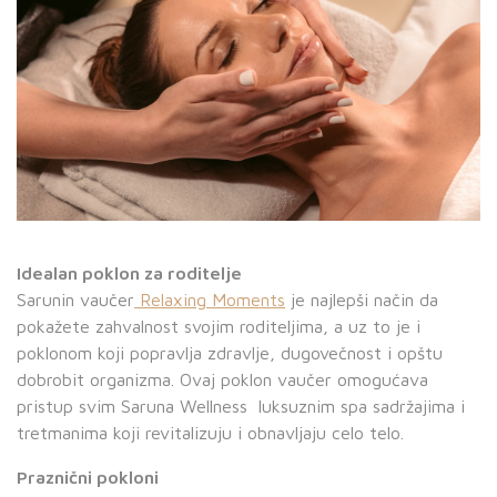
Idealan poklon za roditelje
Sarunin vaučer
Relaxing Moments
je najlepši način da
pokažete zahvalnost svojim roditeljima, a uz to je i
poklonom koji popravlja zdravlje, dugovečnost i opštu
dobrobit organizma. Ovaj poklon vaučer omogućava
pristup svim Saruna Wellness
luksuznim spa sadržajima i
tretmanima koji revitalizuju i obnavljaju celo telo.
Praznični pokloni