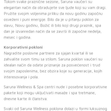
Tokom svake praznične sezone, Saruna vaučeri su
elegantan način da obradujete sve ljude koji su vam dragi.
Pružite svojim voljenima priliku da novu godinu započnu
osveženi i puni energije. Bilo da je u pitanju poklon za
slavu, Novu godinu, Božić ili bilo koji drugi praznik, spa
dan je izvanredan način da se završi ili započne nedelja,
mesec i godina.
Korporativni pokloni
Nagradite poslovne partnere za sjajan kvartal ili se
zahvalite svom timu sa stilom. Saruna poklon vaučeri su
idealan način da odate priznanje za posvećenost i trud
svojim zaposlenima, bez obzira koje su generacije, kojih
interesovanja i pola.
Saruna Wellness & Spa centri nude i posebne korporativne
pakete koji mogu uključivati masaže i spa tretmane,
dnevne karte ili članstva.
Svaki od Saruna Wellness poklona dolazi u formi luksuznog