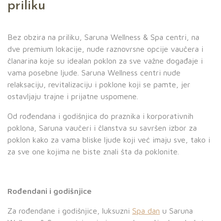
priliku
Bez obzira na priliku, Saruna Wellness & Spa centri, na
dve premium lokacije, nude raznovrsne opcije vaučera i
članarina koje su idealan poklon za sve važne događaje i
vama posebne ljude. Saruna Wellness centri nude
relaksaciju, revitalizaciju i poklone koji se pamte, jer
ostavljaju trajne i prijatne uspomene.
Od rođendana i godišnjica do praznika i korporativnih
poklona, Saruna vaučeri i članstva su savršen izbor za
poklon kako za vama bliske ljude koji već imaju sve, tako i
za sve one kojima ne biste znali šta da poklonite.
Rođendani i godišnjice
Za rođendane i godišnjice, luksuzni
Spa dan
u Saruna