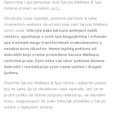
članstvima i opcijama koje nudi Saruna Wellness & Spa
možete pronaći na našem
sajtu
.
Obradujte svoje najmilije, poslovne partnere ili sebe
izvanrednim wellness iskustvom koje vam Saruna Wellness
centri nude.
Otkrijte kako luksuzni ambijent naših
centara, opuštanje u svim spa blagodetima i vrhunski
spa tretmani mogu transformisati svakodnevnicu u
nezaboravno iskustvo.
Nema lepšeg poklona od
dobrobiti koju vreme provedeno Saruna Wellness
centrima pruža. Zato neka vaš izbor poklona donese
dobrobit i revitalizaciju svim vama važnim i dragim
ljudima.
Posetite Saruna Wellness & Spa centre i izaberite poklon
koji ne samo da će obradovati vaše najdraže, već će im
pružiti priliku da dožive potpunu relaksaciju, na najvišem
nivou, osiguravajući da svaki trenutak proveden u Saruni
ostane u najlepšem sećanju.