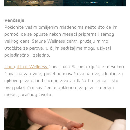
Venčanja
Poklonite vašim omiljenim mladencima nešto što će im
pomoći da se opuste nakon meseci priprema i samog
velikog dana. Saruna Wellness centri pružaju mirno
utočište za parove, u čijim sadržajima mogu uživati
pojedinačno i zajedno.
The gift of Wellness
članarina u Saruni uključuje mesečnu
članarinu za dvoje, posebnu masažu za parove, idealnu za
njihove prve dane bračnog života i flašu Prosecca – što
ovaj paket čini savršenim poklonom za prvi – medeni
mesec, bračnog života.